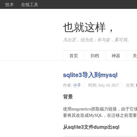
技术
在线工具
也就这样，
凡出言，信为先；诈与妄，奚可焉。
首页
归档
神器
关
sqlite3导入到mysql
作者:
小子
时间:
July 10, 2017
分类:
背景
使用magenetico抓取磁力链接，由于
要将其改造成MySQL，在迁移之前需要
从sqlite3文件dump出sql