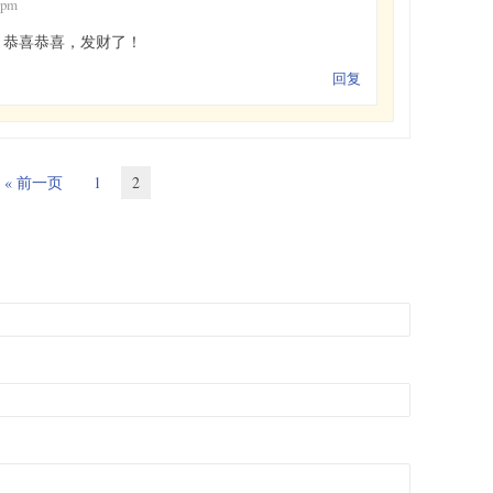
 pm
 恭喜恭喜，发财了！
回复
« 前一页
1
2