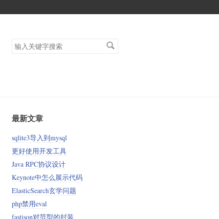
搜
索
关
键
字
最新文章
sqlite3导入到mysql
更好使用开发工具
Java RPC协议设计
Keynote中怎么展示代码
ElasticSearch玄学问题
php禁用eval
fastjson对范型的封装