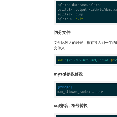
sqlite3 database.sqlite3

sqlite3> .output /path/to/dump.sq
sqlite3> .dump

sqlite3> .
exit
切分文件
文件比较大的时候，很有导入到一半的时
文件来
awk
'{if (NR>=6240863) print 
$0
>
mysql参数修改
[mysqld]
max_allowed_packet = 
100
M
sql兼容, 符号替换