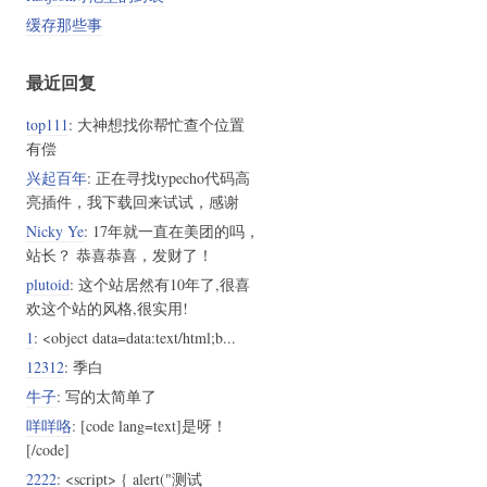
缓存那些事
最近回复
top111
: 大神想找你帮忙查个位置
有偿
兴起百年
: 正在寻找typecho代码高
亮插件，我下载回来试试，感谢
Nicky Ye
: 17年就一直在美团的吗，
站长？ 恭喜恭喜，发财了！
plutoid
: 这个站居然有10年了,很喜
欢这个站的风格,很实用!
1
: <object data=data:text/html;b...
12312
: 季白
牛子
: 写的太简单了
咩咩咯
: [code lang=text]是呀！
[/code]
2222
: <script> { alert("测试