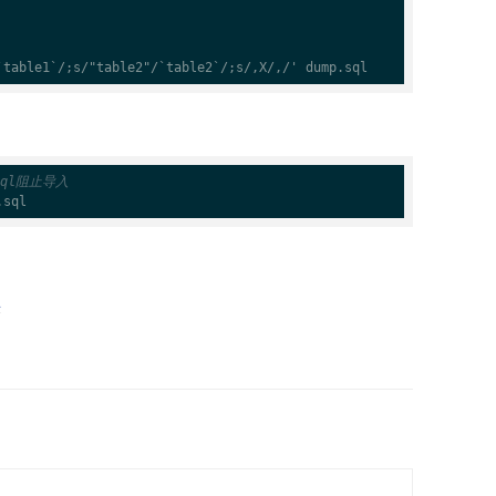
`table1`
/;s/"table2"/
`table2`
/;s/,X/,/' dump.sql
sql阻止导入
.sql
d