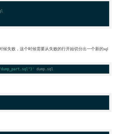
l

候失败，这个时候需要从失败的行开始切分出一个新的sql
"dump_part.sql"}'
 dump.sql