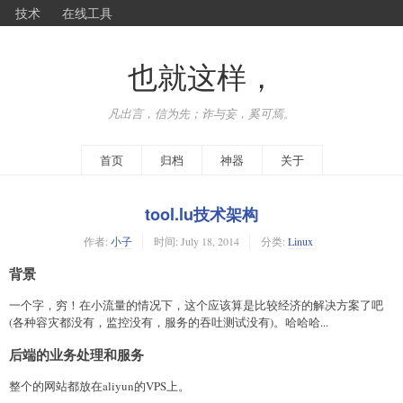
技术
在线工具
也就这样，
凡出言，信为先；诈与妄，奚可焉。
首页
归档
神器
关于
tool.lu技术架构
作者:
小子
时间:
July 18, 2014
分类:
Linux
背景
一个字，穷！在小流量的情况下，这个应该算是比较经济的解决方案了吧
(各种容灾都没有，监控没有，服务的吞吐测试没有)。哈哈哈...
后端的业务处理和服务
整个的网站都放在aliyun的VPS上。