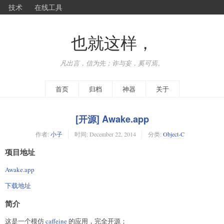
技术
在线工具
也就这样，
凡出言，信为先；诈与妄，奚可焉。
首页
归档
神器
关于
[开源] Awake.app
作者:
小子
时间:
December 22, 2014
分类:
Object-C
项目地址
Awake.app
下载地址
简介
这是一个模仿
caffeine
的应用，完全开源；