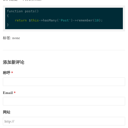
function
 posts()

{

return
 $
this
->
hasMany
(
'Post'
)
->
remember(
10
);

}
标签: none
添加新评论
称呼
Email
网站