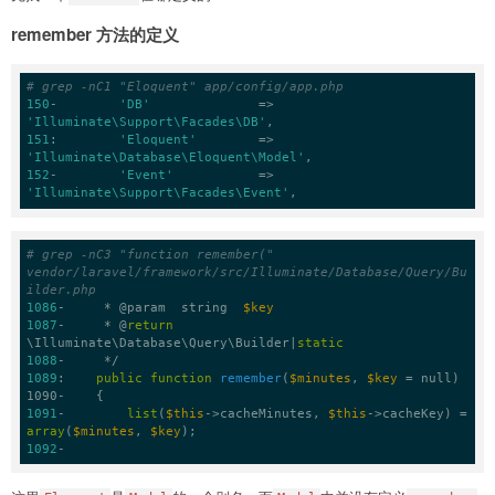
remember 方法的定义
# grep -nC1 "Eloquent" app/config/app.php
150
-        
'DB'
              => 
'Illuminate\Support\Facades\DB'
151
:        
'Eloquent'
        => 
'Illuminate\Database\Eloquent\Model'
152
-        
'Event'
           => 
'Illuminate\Support\Facades\Event'
,
# grep -nC3 "function remember(" 
vendor/laravel/framework/src/Illuminate/Database/Query/Bu
ilder.php
1086
-     * @param  string  
$key
1087
-     * @
return
\Illuminate\Database\Query\Builder|
static
1088
1089
:    
public
function
remember
(
$minutes
, 
$key
 = null)
1090-    {
1091
-        
list
(
$this
->cacheMinutes, 
$this
->cacheKey) = 
array
(
$minutes
, 
$key
1092
-