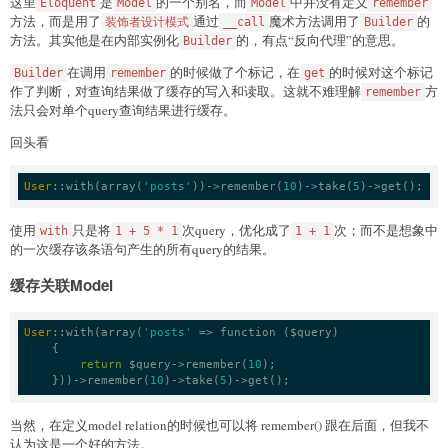
这里
是
的一个别名，而
中并没有定义
Eloquent
Model
Model
remember
方法，而是用了
通过
魔术方法调用了
的
装饰者设计模式
__call
Builder
方法。其实他是在内部实例化
的，有点“反向代理”的意思。
Builder
在调用
的时候做了个标记，在
的时候对这个标记
Builder
remember
get
作了判断，对查询结果做了缓存的写入和读取。这就不难理解
方
remember
法只会对单个query查询结果进行缓存。
回头看
User
::
with
(array(
'posts'
))
->
remember
(
10
)
->
take
(
5
)
->
get();
使用
只是将
次query，优化成了
次；而不是想象中
with
1 + 5 * 1
1 + 1
的一次缓存该条语句产生的所有query的结果。
缓存关联Model
User
::
with
(array(
'posts'
 =>
function
 ($query)

    {

return
 $query
->
remember(
10
);

    }))
->
remember
(
10
)
->
take
(
5
)
->
get();
当然，在定义model relation的时候也可以将 remember() 跟在后面，但我不
认为这是一个好的方法。