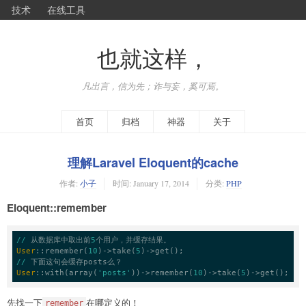
技术
在线工具
也就这样，
凡出言，信为先；诈与妄，奚可焉。
首页
归档
神器
关于
理解Laravel Eloquent的cache
作者:
小子
时间:
January 17, 2014
分类:
PHP
Eloquent::remember
//
 从数据库中取出前
5
User
::remember
(
10
)
->
take
(
5
)
->
//
User
::
with
(array(
'posts'
))
->
remember
(
10
)
->
take
(
5
)
->
get();
先找一下
在哪定义的！
remember